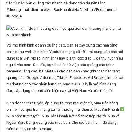
tiền từ việc bán quảng cáo nhanh dễ dàng trên đa nền tảng
#thuong_mai_dien_tu #MuaBanNhanh #HoChiMinh #Ecommerce
#Google
Với mô hình kinh doanh quảng cáo, bạn sẽ xây dựng các nền tảng
online như website, kênh Youtube, mạng xã hội… và cung cấp các nội
dung (bài viết, video, hình ảnh) hay, giá trị, độc đáo,… để thu hút nhiều
người vào xem. Sau đó, bạn thu tiền từ việc bán quảng cáo (như
banner quảng cáo, bài viết PR) cho các bên khác (như các nền tảng
quảng cáo: Google Adsense, Tiktok, Facebook Ad Breaks, Influencer
marketing cho các nhãn hàng, thương hiệu). Đây là mô hình đang
được áp dụng rất phổ biến hiện nay tại Việt Nam và trên thế giới.
Kinh doanh trực tuyến, áp dụng thương mại điện tử, Mua Bán hàng
online hiệu quả trên mạng xã hội thương mại điện tử MuaBanNhanh
Mua sắm trực tuyến, Mua Bán Nhanh Kết nối trực tiếp Người Mua và
Người Bán, Đăng quảng cáo mua bán, Chợ rao vặt nhanh dễ dàng.
Đánh giá uy tín shop online.