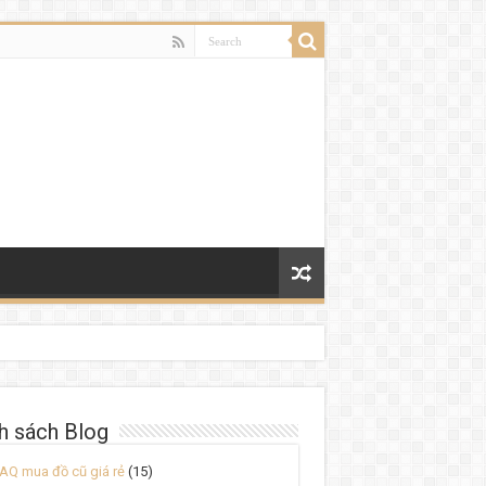
h sách Blog
AQ mua đồ cũ giá rẻ
(15)