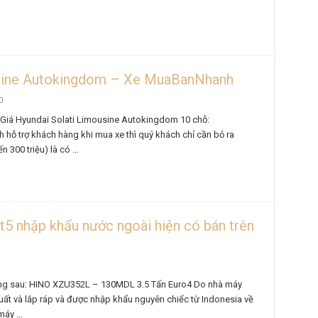
usine Autokingdom – Xe MuaBanNhanh
0
 Giá Hyundai Solati Limousine Autokingdom 10 chỗ:
 hỗ trợ khách hàng khi mua xe thì quý khách chỉ cần bỏ ra
n 300 triệu) là có …
t5 nhập khẩu nước ngoài hiện có bán trên
òng sau: HINO XZU352L – 130MDL 3.5 Tấn Euro4 Do nhà máy
ất và lắp ráp và được nhập khẩu nguyên chiếc từ Indonesia về
 máy …