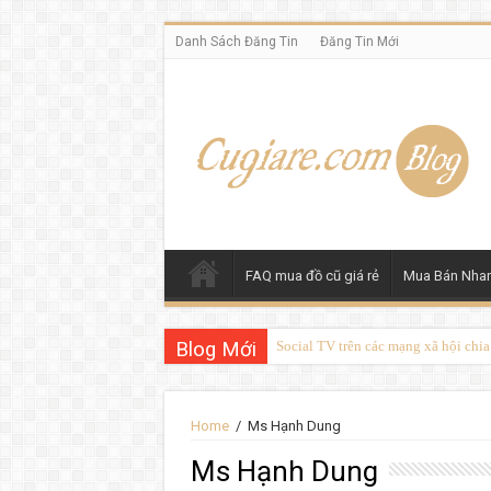
Danh Sách Đăng Tin
Đăng Tin Mới
FAQ mua đồ cũ giá rẻ
Mua Bán Nha
Blog Mới
Social TV trên các mạng xã hội chi
Home
/
Ms Hạnh Dung
Ms Hạnh Dung