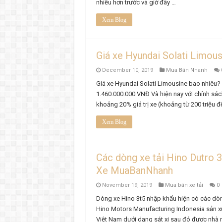
nhiều hơn trước và giờ đây …
Xem Blog
Giá xe Hyundai Solati Limo
December 10, 2019
Mua Bán Nhanh
Giá xe Hyundai Solati Limousine bao nhiêu?
1.460.000.000 VNĐ Và hiện nay với chính sách
khoảng 20% giá trị xe (khoảng từ 200 triệu đế
Xem Blog
Các dòng xe tải Hino Dutro 3
Xe MuaBanNhanh
November 19, 2019
Mua bán xe tải
0
Dòng xe Hino 3t5 nhập khẩu hiện có các d
Hino Motors Manufacturing Indonesia sản xu
Việt Nam dưới dạng sát xi sau đó được nhà