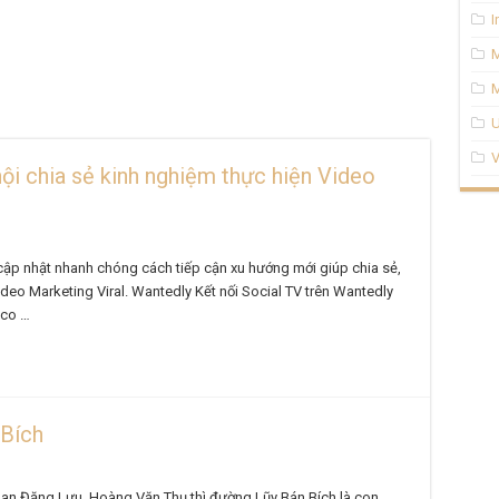
I
M
U
V
ội chia sẻ kinh nghiệm thực hiện Video
cập nhật nhanh chóng cách tiếp cận xu hướng mới giúp chia sẻ,
Video Marketing Viral. Wantedly Kết nối Social TV trên Wantedly
.co …
 Bích
han Đăng Lưu, Hoàng Văn Thụ thì đường Lũy Bán Bích là con