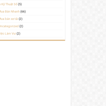
n Kỹ Thuật Số
(5)
Mua Bán Nhanh
(66)
ua bán xe tải
(2)
ncategorized
(2)
iệc Làm Vui
(2)