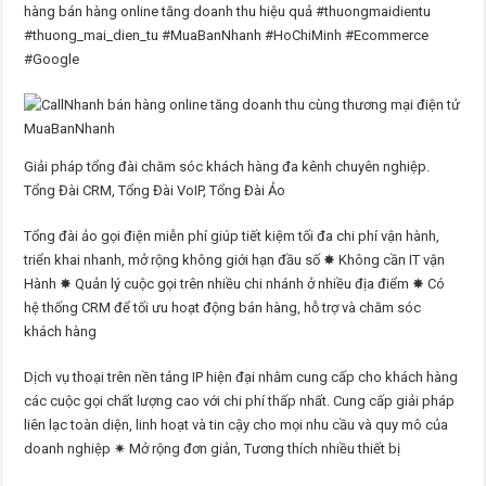
hàng bán hàng online tăng doanh thu hiệu quả #thuongmaidientu
#thuong_mai_dien_tu #MuaBanNhanh #HoChiMinh #Ecommerce
#Google
Giải pháp tổng đài chăm sóc khách hàng đa kênh chuyên nghiệp.
Tổng Đài CRM, Tổng Đài VoIP, Tổng Đài Ảo
Tổng đài ảo gọi điện miễn phí giúp tiết kiệm tối đa chi phí vận hành,
triển khai nhanh, mở rộng không giới hạn đầu số ✸ Không cần IT vận
Hành ✸ Quản lý cuộc gọi trên nhiều chi nhánh ở nhiều địa điểm ✸ Có
hệ thống CRM để tối ưu hoạt động bán hàng, hỗ trợ và chăm sóc
khách hàng
Dịch vụ thoại trên nền tảng IP hiện đại nhằm cung cấp cho khách hàng
các cuộc gọi chất lượng cao với chi phí thấp nhất. Cung cấp giải pháp
liên lạc toàn diện, linh hoạt và tin cậy cho mọi nhu cầu và quy mô của
doanh nghiệp ✷ Mở rộng đơn giản, Tương thích nhiều thiết bị