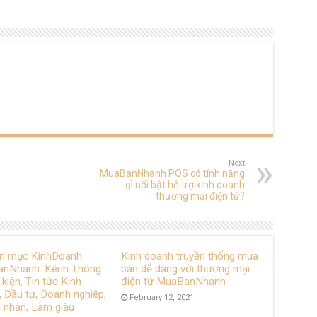
Next
MuaBanNhanh POS có tính năng
gì nổi bật hỗ trợ kinh doanh
thương mại điện tử?
n mục KinhDoanh
Kinh doanh truyền thống mua
nNhanh: Kênh Thông
bán dễ dàng với thương mại
ự kiện, Tin tức Kinh
điện tử MuaBanNhanh
 Đầu tư, Doanh nghiệp,
February 12, 2021
 nhân, Làm giàu