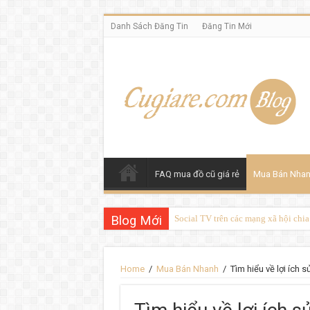
Danh Sách Đăng Tin
Đăng Tin Mới
FAQ mua đồ cũ giá rẻ
Mua Bán Nha
Blog Mới
Social TV trên các mạng xã hội chi
Home
/
Mua Bán Nhanh
/
Tìm hiểu về lợi íc