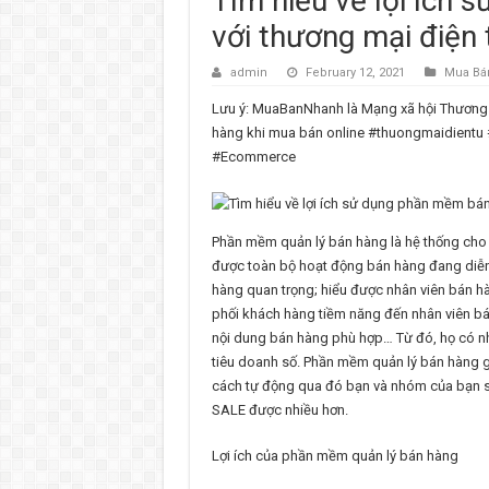
Tìm hiểu về lợi ích
với thương mại điệ
admin
February 12, 2021
Mua Bá
Lưu ý: MuaBanNhanh là Mạng xã hội Thương 
hàng khi mua bán online #thuongmaidient
#Ecommerce
Phần mềm quản lý bán hàng là hệ thống cho
được toàn bộ hoạt động bán hàng đang diễn 
hàng quan trọng; hiểu được nhân viên bán h
phối khách hàng tiềm năng đến nhân viên bá
nội dung bán hàng phù hợp… Từ đó, họ có n
tiêu doanh số. Phần mềm quản lý bán hàng g
cách tự động qua đó bạn và nhóm của bạn sẽ
SALE được nhiều hơn.
Lợi ích của phần mềm quản lý bán hàng