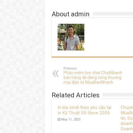
About admin
Previous
Phần mềm live chat ChatNhanh
bán hàng dễ dàng cùng thương
mại điện tử MuaBanNhanh
Related Articles
In bìa simili theo yêu cầu tại
Chuyê
In Kỹ Thuật Số Since 2006
MuaBa
tin, S
May 11, 2021
doanh,
Doanh