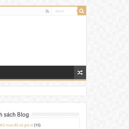
h sách Blog
AQ mua đồ cũ giá rẻ
(15)