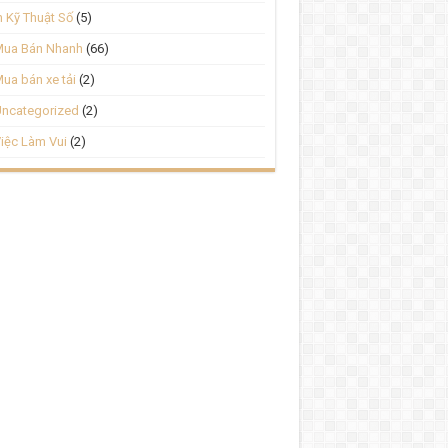
n Kỹ Thuật Số
(5)
Mua Bán Nhanh
(66)
ua bán xe tải
(2)
ncategorized
(2)
iệc Làm Vui
(2)