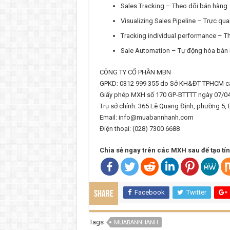
Sales Tracking – Theo dõi bán hàng
Visualizing Sales Pipeline – Trực qu
Tracking individual performance – Th
Sale Automation – Tự động hóa bán
CÔNG TY CỔ PHẦN MBN
GPKD: 0312 999 355 do Sở KH&ĐT TPHCM cấ
Giấy phép MXH số 170 GP-BTTTT ngày 07/0
Trụ sở chính: 365 Lê Quang Định, phường 5,
Email: info@muabannhanh.com
Điện thoại: (028) 7300 6688
Chia sẻ ngay trên các MXH sau để tạo tín h
Facebook
Twitter
Share
Tags
MUABANNHANH