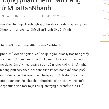
 sử dụng phần mềm bán hàng
I
n tử MuaBanNhanh
n Nhanh
Leave a comment
733 Views
M
mại điện tử giúp doanh nghiệp, chủ shop dễ dàng quản lý bán
U
u #thuong_mai_dien_tu #MuaBanNhanh #HoChiMinh
V
 phép chủ doanh nghiệp, chủ shop, người quản lý bán hàng thấy
ra theo thời gian thực. Qua đó, họ nắm được các chỉ số bán
àng đang làm gì? hiệu quả ra sao? có những khó khăn gì?; phân
n hàng phù hợp; theo dõi hành trình khách hàng để phân phối
hững điều chỉnh kế hoạch bán hàng kịp thời để đạt được mục
iúp doanh nghiệp, chủ shop thực hiện các nhiệm vụ trên một
 tập trung vào một mục tiêu quan trọng duy nhất đó là CHỐT