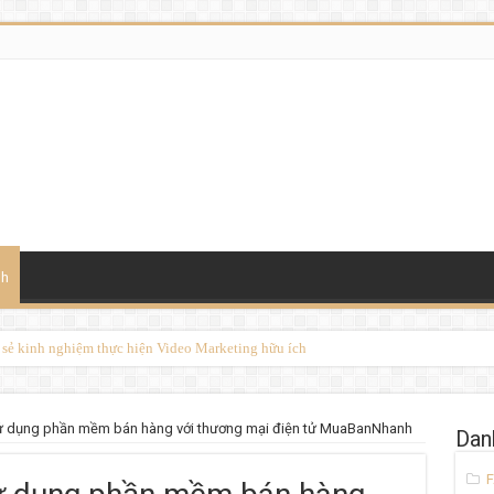
nh
a sẻ kinh nghiệm thực hiện Video Marketing hữu ích
h sử dụng phần mềm bán hàng với thương mại điện tử MuaBanNhanh
Dan
F