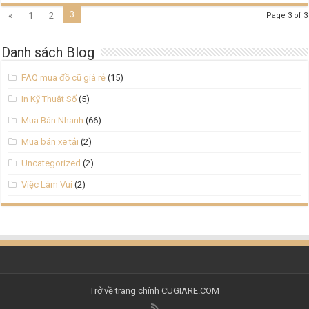
3
«
1
2
Page 3 of 3
Danh sách Blog
FAQ mua đồ cũ giá rẻ
(15)
In Kỹ Thuật Số
(5)
Mua Bán Nhanh
(66)
Mua bán xe tải
(2)
Uncategorized
(2)
Việc Làm Vui
(2)
Trở về trang chính
CUGIARE.COM