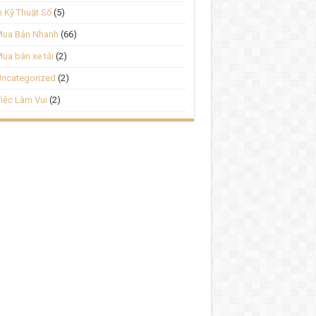
n Kỹ Thuật Số
(5)
Mua Bán Nhanh
(66)
ua bán xe tải
(2)
ncategorized
(2)
iệc Làm Vui
(2)