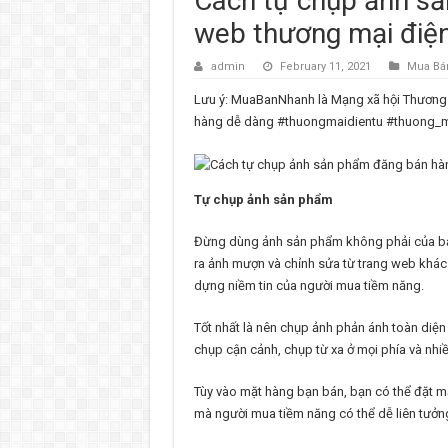
Cách tự chụp ảnh sả
web thương mại điệ
admin
February 11, 2021
Mua Bá
Lưu ý: MuaBanNhanh là Mạng xã hội Thương mạ
hàng dễ dàng #thuongmaidientu #thuong
Tự chụp ảnh sản phẩm
Đừng dùng ảnh sản phẩm không phải của bạ
ra ảnh mượn và chỉnh sửa từ trang web khác.
dựng niềm tin của người mua tiềm năng.
Tốt nhất là nên chụp ảnh phản ánh toàn diệ
chụp cận cảnh, chụp từ xa ở mọi phía và nhi
Tùy vào mặt hàng bạn bán, bạn có thể đặt m
mà người mua tiềm năng có thể dễ liên tưởn