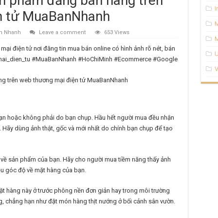
n phẩm đăng bán hàng trên
I
n tử MuaBanNhanh
n Nhanh
Leave a comment
653 Views
M
i điện tử nơi đăng tin mua bán online có hình ảnh rõ nét, bán
U
_mai_dien_tu #MuaBanNhanh #HoChiMinh #Ecommerce #Google
V
n hoặc không phải do bạn chụp. Hầu hết người mua đều nhận
 Hãy dùng ảnh thật, gốc và mới nhất do chính bạn chụp để tạo
n về sản phẩm của bạn. Hãy cho người mua tiềm năng thấy ảnh
ều góc độ về mặt hàng của bạn.
ặt hàng này ở trước phông nền đơn giản hay trong môi trường
g, chẳng hạn như đặt món hàng thịt nướng ở bối cảnh sân vườn.