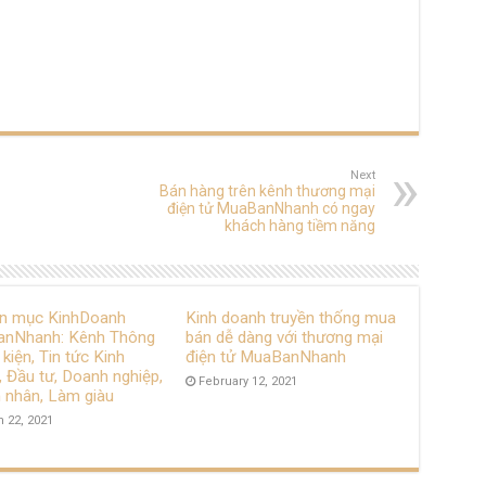
Next
Bán hàng trên kênh thương mại
điện tử MuaBanNhanh có ngay
khách hàng tiềm năng
n mục KinhDoanh
Kinh doanh truyền thống mua
nNhanh: Kênh Thông
bán dễ dàng với thương mại
ự kiện, Tin tức Kinh
điện tử MuaBanNhanh
 Đầu tư, Doanh nghiệp,
February 12, 2021
 nhân, Làm giàu
 22, 2021