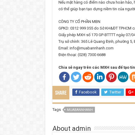
Nếu mặt hàng có điểm nào chưa hoàn hảo, hã
có thể giúp bạn tạo dựng niềm tin của ngườ
CÔNG TY CỔ PHẦN MBN
GPKD: 0312 999 355 do Sở KH&ĐT TPHCM cấ
Giấy phép MXH số 170 GP-BTTTT ngày 07/0
Trụ sở chính: 365 Lê Quang Định, phường 5,
Email: info@muabannhanh.com
Điện thoại: (028) 7300 6688
Chia sẻ ngay trên các MXH sau để tạo tín h
Facebook
Twitter
Share
Tags
MUABANNHANH
About admin