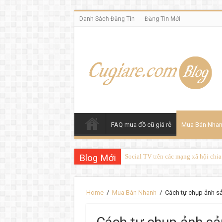
Danh Sách Đăng Tin
Đăng Tin Mới
FAQ mua đồ cũ giá rẻ
Mua Bán Nha
Blog Mới
Social TV trên các mạng xã hội chi
Home
/
Mua Bán Nhanh
/
Cách tự chụp ảnh s