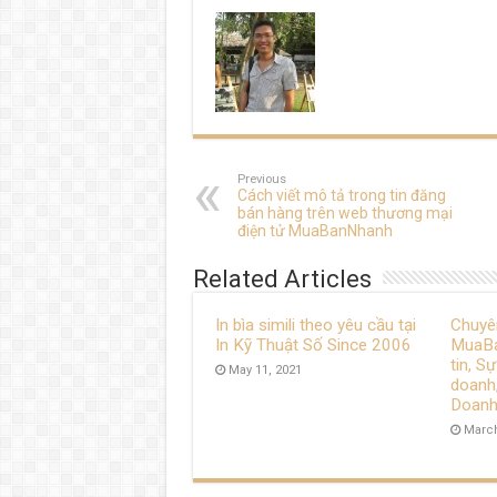
Previous
Cách viết mô tả trong tin đăng
bán hàng trên web thương mại
điện tử MuaBanNhanh
Related Articles
In bìa simili theo yêu cầu tại
Chuyê
In Kỹ Thuật Số Since 2006
MuaBa
tin, S
May 11, 2021
doanh,
Doanh
March