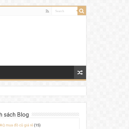
h sách Blog
AQ mua đồ cũ giá rẻ
(15)