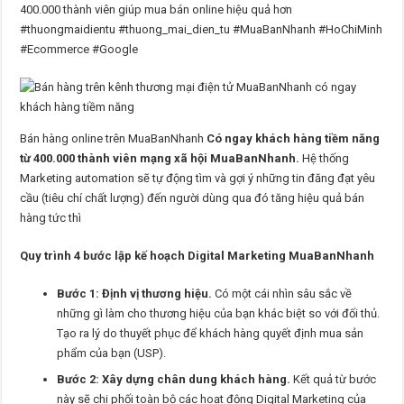
400.000 thành viên giúp mua bán online hiệu quả hơn
#thuongmaidientu #thuong_mai_dien_tu #MuaBanNhanh #HoChiMinh
#Ecommerce #Google
Bán hàng online trên MuaBanNhanh
Có ngay khách hàng tiềm năng
từ 400.000 thành viên mạng xã hội MuaBanNhanh.
Hệ thống
Marketing automation sẽ tự động tìm và gợi ý những tin đăng đạt yêu
cầu (tiêu chí chất lượng) đến người dùng qua đó tăng hiệu quả bán
hàng tức thì
Quy trình 4 bước lập kế hoạch Digital Marketing MuaBanNhanh
Bước 1: Định vị thương hiệu.
Có một cái nhìn sâu sắc về
những gì làm cho thương hiệu của bạn khác biệt so với đối thủ.
Tạo ra lý do thuyết phục để khách hàng quyết định mua sản
phẩm của bạn (USP).
Bước 2: Xây dựng chân dung khách hàng.
Kết quả từ bước
này sẽ chi phối toàn bộ các hoạt động Digital Marketing của