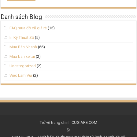
Danh sách Blog
FAQ mua đồ cũ giá rẻ
(15)
In Kỹ Thuật Số
(5)
Mua Bán Nhanh
(66)
Mua bán xe tải
(2)
Uncategorized
(2)
Việc Làm Vui
(2)
Trở về trang chính
CUGIARE.COM