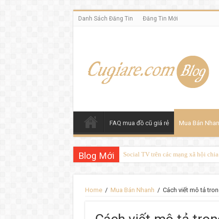
Danh Sách Đăng Tin
Đăng Tin Mới
FAQ mua đồ cũ giá rẻ
Mua Bán Nha
Blog Mới
Social TV trên các mạng xã hội chi
Home
/
Mua Bán Nhanh
/
Cách viết mô tả tro