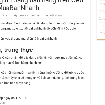
g tin đăng bán hàng trên web
I
 MuaBanNhanh
n Nhanh
Leave a comment
659 Views
M
i điện tử nơi luôn ưu tiên tin đăng bán hàng với thông tin mô
U
#thuong_mai_dien_tu #MuaBanNhanh #HoChiMinh #Google
V
ủ, trung thực
 về sản phẩm để gây dựng niềm tin với người mua tiềm năng.
 hàng hơn và bán hàng nhanh hơn.
g câu hỏi mà người mua tiềm năng thường đặt ra để lường trước
tâm. Hãy chia sẻ thông tin về lịch sử mặt hàng, tình trạng hiện
giúp bạn bán được hàng.
p ngày 04/11/2014.
4/2016