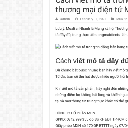
Cách viết mô tả tron
thương mại điện tử
admin
February 11, 2021
Mua Bá
Lưu ý: MuaBanNhanh là Mạng xã hội Thương mạ
tả đầy đủ, trung thực #thuongmaidientu 
Cách v
iết mô tả đầy đ
Dù không bắt buộc nhưng bạn hãy viết mô tả
Từ đó, bạn sẽ thu hút được nhiều người hỏi
Khi viết mô tả sản phẩm, hãy nghĩ đến nhữn
những điểm họ không hài lòng và khiến họ an 
tại và mọi thông tin trung thực khác có thể 
CÔNG TY CỔ PHẦN MBN
GPKD: 0312 999 355 do Sở KH&ĐT TPHCM cấ
Giấy phép MXH số 170 GP-BTTTT ngày 07/0