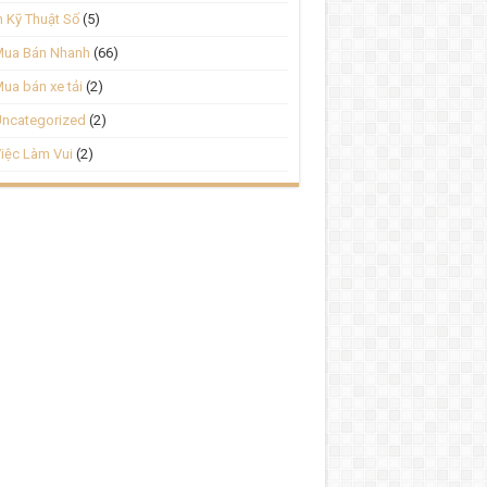
n Kỹ Thuật Số
(5)
Mua Bán Nhanh
(66)
ua bán xe tải
(2)
ncategorized
(2)
iệc Làm Vui
(2)